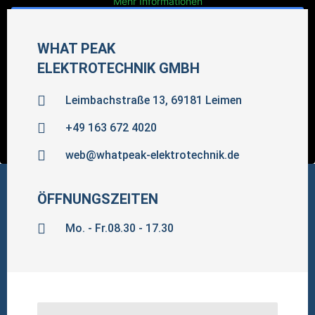
Mehr Informationen
Inhalt entsperren
WHAT PEAK
Erforderlichen Service akzeptieren und Inhalte
ELEKTROTECHNIK GMBH
entsperren
Leimbachstraße 13, 69181 Leimen
+49 163 672 4020
web@whatpeak-elektrotechnik.de
ÖFFNUNGSZEITEN
Mo. - Fr.08.30 - 17.30