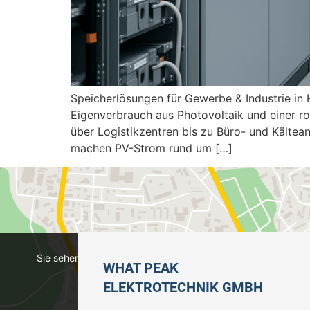
Speicherlösungen für Gewerbe & Industrie in
Eigenverbrauch aus Photovoltaik und einer r
über Logistikzentren bis zu Büro- und Kältean
machen PV-Strom rund um […]
Sie sehen gerade einen Platzhalterinhalt von
Google Maps
.
WHAT PEAK
Schaltfläche unten. Bitte beachten Sie, dass d
ELEKTROTECHNIK GMBH
Mehr Inf