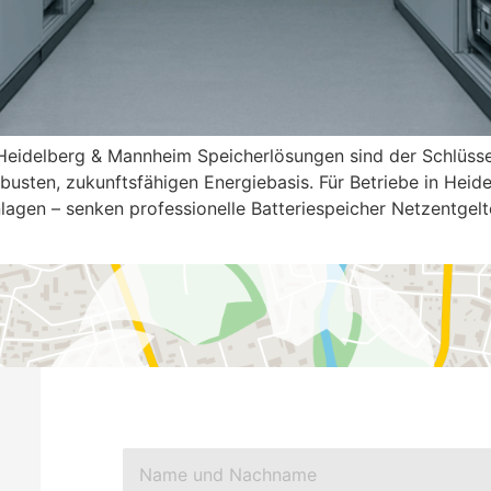
 Heidelberg & Mannheim Speicherlösungen sind der Schlüss
obusten, zukunftsfähigen Energiebasis. Für Betriebe in He
lagen – senken professionelle Batteriespeicher Netzentgelt
 Um auf den eigentlichen Inhalt zuzugreifen, klicken Sie auf die
abei Daten an Drittanbieter weitergegeben werden.
ormationen