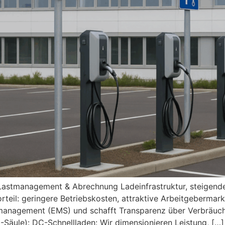
 Lastmanagement & Abrechnung Ladeinfrastruktur, steigende
il: geringere Betriebskosten, attraktive Arbeitgebermark
anagement (EMS) und schafft Transparenz über Verbräuche,
äule): DC-Schnellladen: Wir dimensionieren Leistung, […]