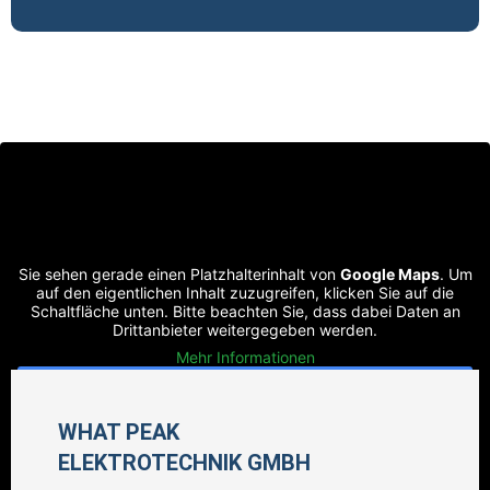
Sie sehen gerade einen Platzhalterinhalt von
Google Maps
. Um
auf den eigentlichen Inhalt zuzugreifen, klicken Sie auf die
Schaltfläche unten. Bitte beachten Sie, dass dabei Daten an
Drittanbieter weitergegeben werden.
Mehr Informationen
Inhalt entsperren
WHAT PEAK
Erforderlichen Service akzeptieren und Inhalte
ELEKTROTECHNIK GMBH
entsperren